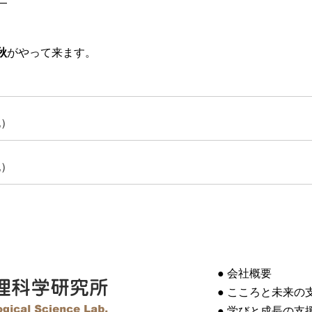
―
秋
がやって来ます。
記）
記）
● 会社概要
● こころと未来の
● 学びと成長の支