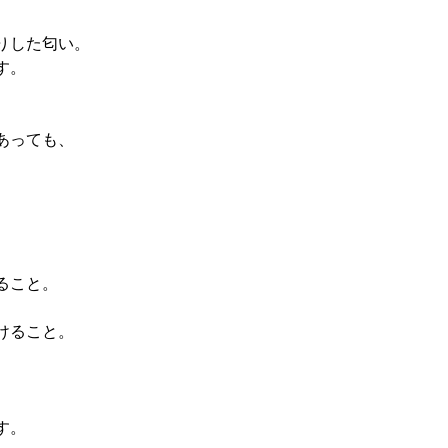
りした匂い。
す。
あっても、
。
ること。
けること。
す。