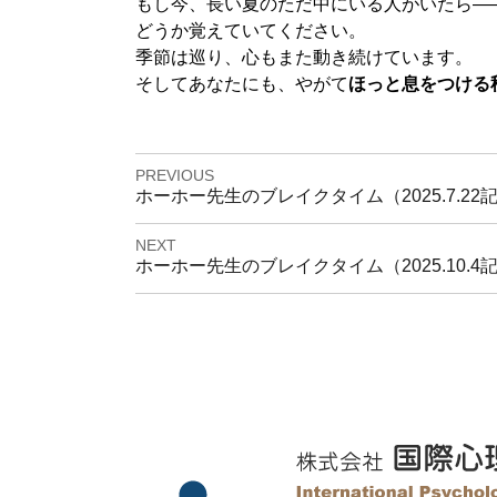
もし今、長い夏のただ中にいる人がいたら―
どうか覚えていてください。
季節は巡り、心もまた動き続けています。
そしてあなたにも、やがて
ほっと息をつける
投
PREVIOUS
稿
Previous
ホーホー先生のブレイクタイム（2025.7.22
ナ
post:
ビ
NEXT
Next
ホーホー先生のブレイクタイム（2025.10.4
ゲ
post:
ー
シ
ョ
ン